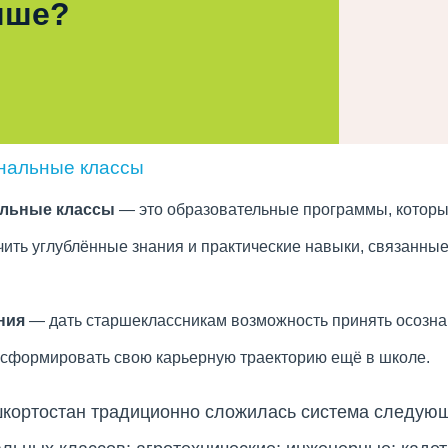
чше?
нальные классы
льные классы
— это образовательные программы, котор
ть углублённые знания и практические навыки, связанные
ния
— дать старшеклассникам возможность принять осозн
 сформировать свою карьерную траекторию ещё в школе.
шкортостан традиционно сложилась система следую