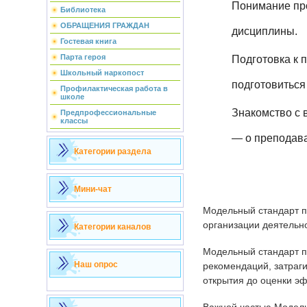
Понимание про
Библиотека
ОБРАЩЕНИЯ ГРАЖДАН
дисциплины.
Гостевая книга
Парта героя
Подготовка к 
Школьный наркопост
подготовиться
Профилактическая работа в
школе
Знакомство с 
Предпрофессиональные
классы
— о преподава
Категории раздела
Мини-чат
Модельный стандарт п
организации деятельн
Категории каналов
Модельный стандарт п
Наш опрос
рекомендаций, затраг
открытия до оценки э