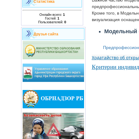
Важной частью Модель
Статистика
предпрофессиональных
Кроме того, в Модель
Онлайн всего:
1
Гостей:
1
визуализация оснащен
Пользователей:
0
Модельный 
Друзья сайта
Предпрофессион
Ходатайство об откр
Критерии индивид