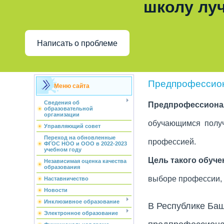
школу лу
Написать о проблеме
Предпрофессио
Меню сайта
Сведения об
Предпрофессиона
образовательной
организации
обучающимся получи
Управляющий совет
Переход на обновленные
профессией.
ФГОС НОО и ООО в 2022-2023
учебном году
Цель такого обуче
Независимая оценка качества
образования
выборе профессии,
Наставничество
Новости
Инклюзивное образование
В Республике Ба
Электронное образование