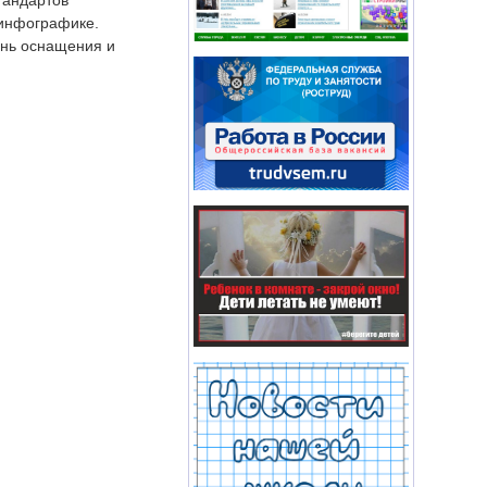
тандартов
 инфографике.
ень оснащения и