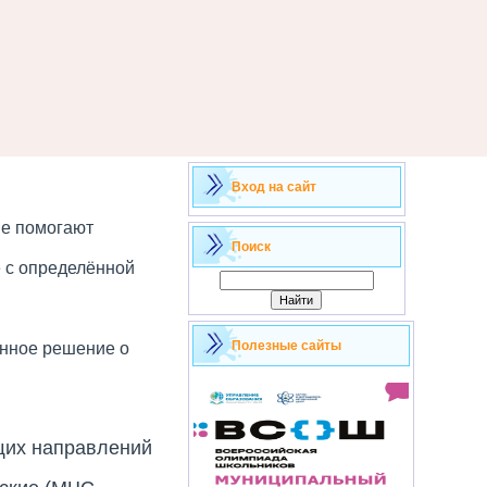
Вход на сайт
ые помогают
Поиск
 с определённой
Полезные сайты
анное решение о
щих направлений