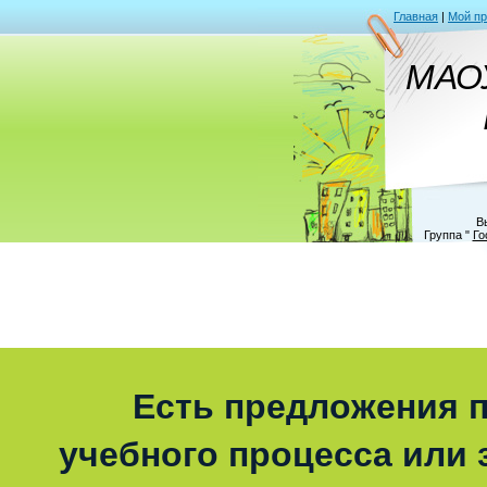
Главная
|
Мой п
МАО
В
Группа
"
Го
Есть предложения п
учебного процесса или з