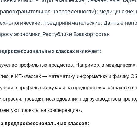
ьных классов: агротехнические; инженерные; кадет
равоохранительная направленности); медицинские; 
ехнологические; предпринимательские. Данные нап
просу экономики Республики Башкортостан
профессиональных классах включает:
зучение профильных предметов. Например, в медицинских 
гию, в ИТ-классах — математику, информатику и физику. О
б
урсии в профильных вузах и на предприятиях, общаются с
 отрасли,
проводят исследования под руководством препо
езентуют проекты на конференциях.
а предпрофессиональных классов: