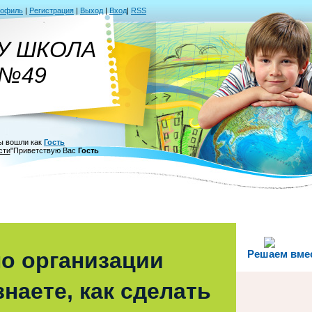
рофиль
|
Регистрация
|
Выход
|
Вход
|
RSS
У ШКОЛА
№49
ы вошли как
Гость
сти
"
Приветствую Вас
Гость
о организации
Решаем вме
наете, как сделать