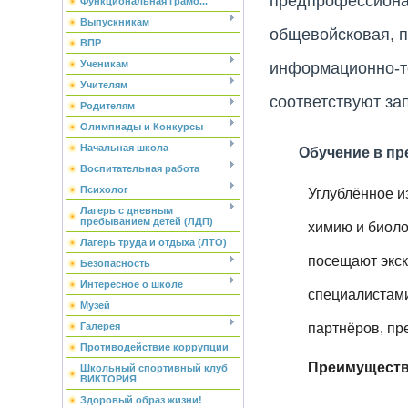
предпрофессионал
Функциональная грамо...
Выпускникам
общевойсковая, п
ВПР
Ученикам
информационно-т
Учителям
соответствуют за
Родителям
Олимпиады и Конкурсы
Начальная школа
Обучение в пред
Воспитательная работа
Психолог
Углублённое и
Лагерь с дневным
пребыванием детей (ЛДП)
химию и биоло
Лагерь труда и отдыха (ЛТО)
посещают экск
Безопасность
Интересное о школе
специалистами
Музей
Галерея
партнёров, пр
Противодействие коррупции
Преимуществ
Школьный спортивный клуб
ВИКТОРИЯ
Здоровый образ жизни!