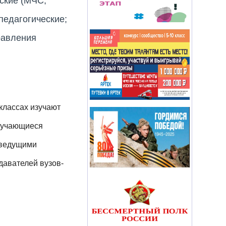
ские (МЧС,
педагогические;
равления
классах изучают
учающиеся
 ведущими
давателей вузов-