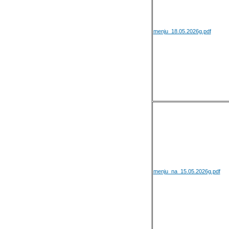
menju_18.05.2026g.pdf
menju_na_15.05.2026g.pdf