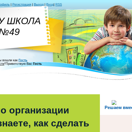
рофиль
|
Регистрация
|
Выход
|
Вход
|
RSS
У ШКОЛА
№49
ы вошли как
Гость
сти
"
Приветствую Вас
Гость
о организации
Решаем вме
наете, как сделать