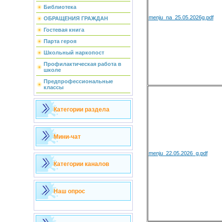
Библиотека
menju_na_25.05.2026g.pdf
ОБРАЩЕНИЯ ГРАЖДАН
Гостевая книга
Парта героя
Школьный наркопост
Профилактическая работа в
школе
Предпрофессиональные
классы
Категории раздела
Мини-чат
menju_22.05.2026_g.pdf
Категории каналов
Наш опрос