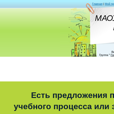
Главная
|
Мой п
МАО
В
Группа
"
Го
Есть предложения п
учебного процесса или з