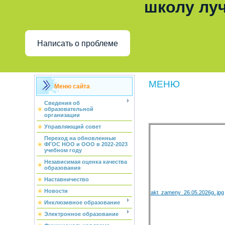
школу лу
Написать о проблеме
МЕНЮ
Меню сайта
Сведения об
образовательной
организации
Управляющий совет
Переход на обновленные
ФГОС НОО и ООО в 2022-2023
учебном году
Независимая оценка качества
образования
Наставничество
Новости
akt_zameny_26.05.2026g..jpg
Инклюзивное образование
Электронное образование