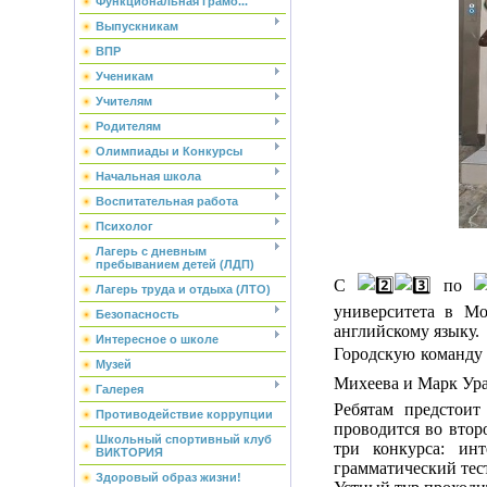
Функциональная грамо...
Выпускникам
ВПР
Ученикам
Учителям
Родителям
Олимпиады и Конкурсы
Начальная школа
Воспитательная работа
Психолог
Лагерь с дневным
пребыванием детей (ЛДП)
С
по
Лагерь труда и отдыха (ЛТО)
университета в Мо
Безопасность
английскому языку.
Интересное о школе
Городскую команду
Музей
Михеева и Марк Ур
Галерея
Ребятам предстои
Противодействие коррупции
проводится во втор
Школьный спортивный клуб
три конкурса: ин
ВИКТОРИЯ
грамматический тес
Здоровый образ жизни!