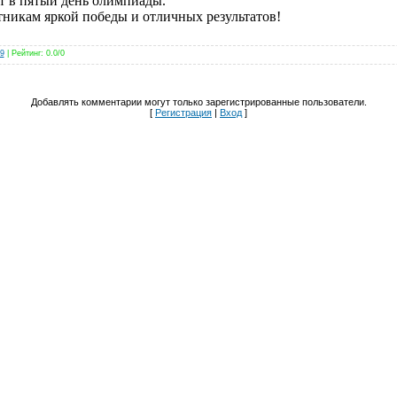
т в пятый день олимпиады.
никам яркой победы и отличных результатов!
9
|
Рейтинг
:
0.0
/
0
Добавлять комментарии могут только зарегистрированные пользователи.
[
Регистрация
|
Вход
]