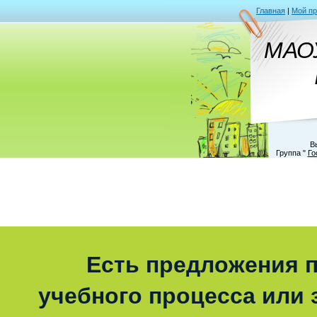
Главная
|
Мой п
МАО
В
Группа
"
Го
Есть предложения п
учебного процесса или з