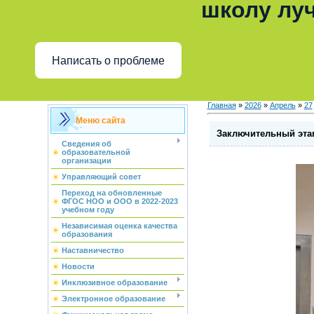
школу лу
Написать о проблеме
Главная
»
2026
»
Апрель
»
27
Меню сайта
Заключительный эта
Сведения об
образовательной
организации
Управляющий совет
Переход на обновленные
ФГОС НОО и ООО в 2022-2023
учебном году
Независимая оценка качества
образования
Наставничество
Новости
Инклюзивное образование
Электронное образование