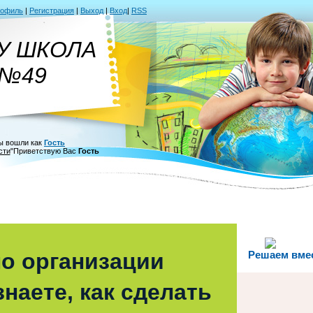
рофиль
|
Регистрация
|
Выход
|
Вход
|
RSS
У ШКОЛА
№49
ы вошли как
Гость
сти
"
Приветствую Вас
Гость
о организации
Решаем вме
наете, как сделать