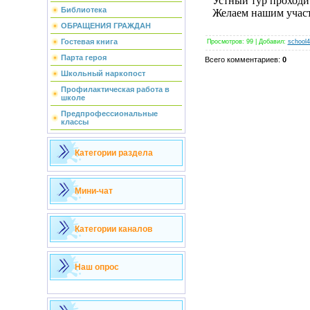
Устный тур проходи
Библиотека
Желаем нашим участ
ОБРАЩЕНИЯ ГРАЖДАН
Гостевая книга
Просмотров
:
99
|
Добавил
:
school4
Парта героя
Всего комментариев
:
0
Школьный наркопост
Профилактическая работа в
школе
Предпрофессиональные
классы
Категории раздела
Мини-чат
Категории каналов
Наш опрос