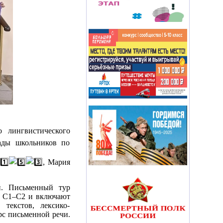
 лингвистического
ады школьников по
, Мария
й. Письменный тур
и С1–С2 и включают
текстов, лексико-
рс письменной речи.