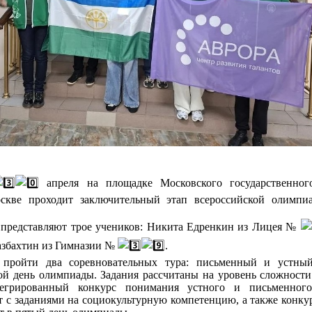
апреля на площадке Московского государственного
скве проходит заключительный этап всероссийской олимпи
 представляют трое учеников: Никита Едренкин из Лицея №
азбахтин из Гимназии №
.
т пройти два соревновательных тура: письменный и устны
ой день олимпиады. Задания рассчитаны на уровень сложност
тегрированный конкурс понимания устного и письменного 
т с заданиями на социокультурную компетенцию, а также конку